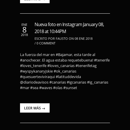
Nueva foto en Instagram January 08,
ENE
8
2018 at 10:44PM
2018
ESCRITO POR FAUSTO ON 08 ENE 2018
/
0 COMMENT
La fuerza del mar en #Bajamar, esta tarde al
#anochecer. El agua estaba requetebuena! #tenerife
#loves_tenerife #loves_canarias #tenerifetag
#wyspykanaryjskie #ok_canarias
#quesuerteviviraqui #latituddevida
@diariodeavisos #canarias #igcanarias #ig_canarias
#mar #sea #waves #olas #sunset
LEER MÁS →