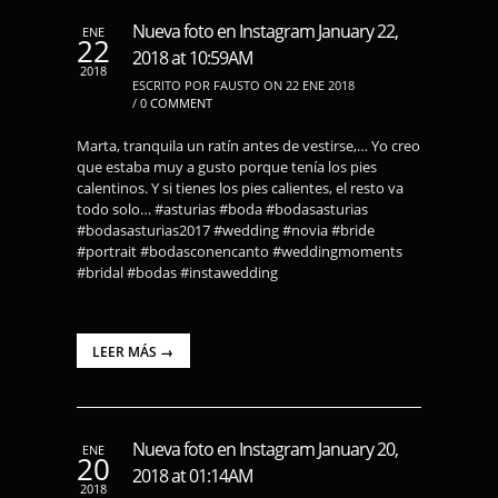
Nueva foto en Instagram January 22,
ENE
22
2018 at 10:59AM
2018
ESCRITO POR FAUSTO ON 22 ENE 2018
/
0 COMMENT
Marta, tranquila un ratín antes de vestirse,… Yo creo
que estaba muy a gusto porque tenía los pies
calentinos. Y si tienes los pies calientes, el resto va
todo solo… #asturias #boda #bodasasturias
#bodasasturias2017 #wedding #novia #bride
#portrait #bodasconencanto #weddingmoments
#bridal #bodas #instawedding
LEER MÁS →
Nueva foto en Instagram January 20,
ENE
20
2018 at 01:14AM
2018