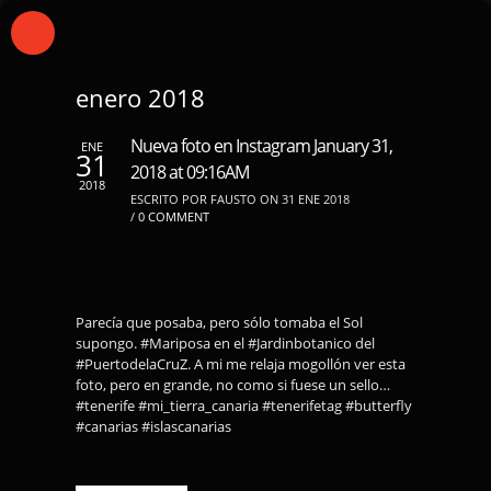
enero 2018
Nueva foto en Instagram January 31,
ENE
31
2018 at 09:16AM
2018
ESCRITO POR FAUSTO ON 31 ENE 2018
/
0 COMMENT
Parecía que posaba, pero sólo tomaba el Sol
supongo. #Mariposa en el #Jardinbotanico del
#PuertodelaCruZ. A mi me relaja mogollón ver esta
foto, pero en grande, no como si fuese un sello…
#tenerife #mi_tierra_canaria #tenerifetag #butterfly
#canarias #islascanarias