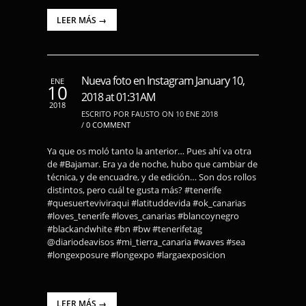
LEER MÁS →
Nueva foto en Instagram January 10,
ENE
10
2018 at 01:31AM
2018
ESCRITO POR FAUSTO ON 10 ENE 2018
/
0 COMMENT
Ya que os moló tanto la anterior… Pues ahí va otra
de #Bajamar. Era ya de noche, hubo que cambiar de
técnica, y de encuadre, y de edición… Son dos rollos
distintos, pero cuál te gusta más? #tenerife
#quesuerteviviraqui #latituddevida #ok_canarias
#loves_tenerife #loves_canarias #blancoynegro
#blackandwhite #bn #bw #tenerifetag
@diariodeavisos #mi_tierra_canaria #waves #sea
#longexposure #longexpo #largaexposicion
LEER MÁS →