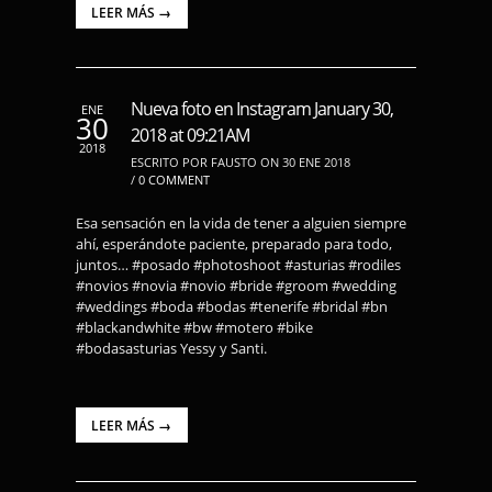
LEER MÁS →
Nueva foto en Instagram January 30,
ENE
30
2018 at 09:21AM
2018
ESCRITO POR FAUSTO ON 30 ENE 2018
/
0 COMMENT
Esa sensación en la vida de tener a alguien siempre
ahí, esperándote paciente, preparado para todo,
juntos… #posado #photoshoot #asturias #rodiles
#novios #novia #novio #bride #groom #wedding
#weddings #boda #bodas #tenerife #bridal #bn
#blackandwhite #bw #motero #bike
#bodasasturias Yessy y Santi.
LEER MÁS →