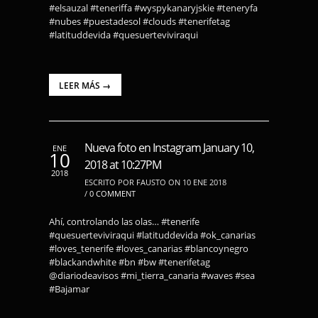
#elsauzal #teneriffa #wyspykanaryjskie #teneryfa
#nubes #puestadesol #clouds #tenerifetag
#latituddevida #quesuerteviviraqui
LEER MÁS →
Nueva foto en Instagram January 10,
ENE
10
2018 at 10:27PM
2018
ESCRITO POR FAUSTO ON 10 ENE 2018
/
0 COMMENT
Ahí, controlando las olas… #tenerife
#quesuerteviviraqui #latituddevida #ok_canarias
#loves_tenerife #loves_canarias #blancoynegro
#blackandwhite #bn #bw #tenerifetag
@diariodeavisos #mi_tierra_canaria #waves #sea
#Bajamar