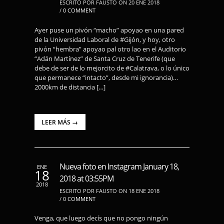
ESCRITO POR FAUSTO ON 20 ENE 2018
/
0 COMMENT
Ayer puse un pivón “macho” apoyao en una pared
de la Universidad Laboral de #Gijón, y hoy, otro
pivón “hembra” apoyao pal otro lao en el Auditorio
“Adán Martínez” de Santa Cruz de Tenerife (que
debe de ser de lo mejorcito de #Calatrava, o lo único
que permanece “intacto”, desde mi ignorancia)…
2000km de distancia […]
LEER MÁS →
Nueva foto en Instagram January 18,
ENE
18
2018 at 03:55PM
2018
ESCRITO POR FAUSTO ON 18 ENE 2018
/
0 COMMENT
Venga, que luego decís que no pongo ningún