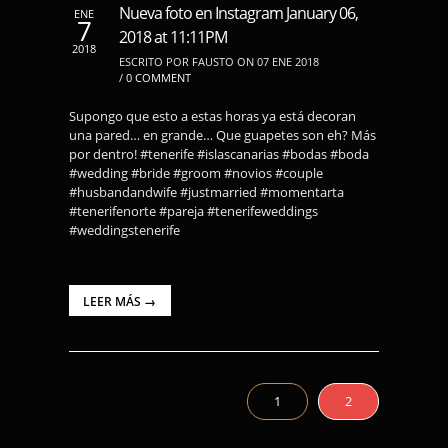
Nueva foto en Instagram January 06,
ENE
7
2018 at 11:11PM
2018
ESCRITO POR FAUSTO ON 07 ENE 2018
/
0 COMMENT
Supongo que esto a estas horas ya está decoran
una pared… en grande… Que guapetes son eh? Más
por dentro! #tenerife #islascanarias #bodas #boda
#wedding #bride #groom #novios #couple
#husbandandwife #justmarried #momentarta
#tenerifenorte #pareja #tenerifeweddings
#weddingstenerife
LEER MÁS →
1
2