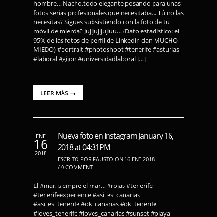
hombre… Nacho,todo elegante posando para unas
fotos serias profesionales que necesitaba… Tú no las
necesitas? Sigues subsistiendo con la foto de tu
móvil de mierda? Jujijujijujiuu… (Dato estadístico: el
95% de las fotos de perfil de Linkedin dan MUCHO
MIEDO) #portrait #photoshoot #tenerife #asturias
#laboral #gijon #universidadlaboral […]
LEER MÁS →
Nueva foto en Instagram January 16,
ENE
16
2018 at 04:31PM
2018
ESCRITO POR FAUSTO ON 16 ENE 2018
/
0 COMMENT
El #mar, siempre el mar… #rojas #tenerife
#tenerifeexperience #asi_es_canarias
#asi_es_tenerife #ok_canarias #ok_tenerife
#loves_tenerife #loves_canarias #sunset #playa