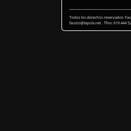
Todos los derechos reservados. Fa
fausto@lapola.net . Tfno: 619 444 5