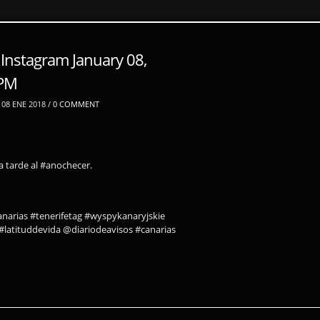
 Instagram January 08,
4PM
08 ENE 2018 /
0 COMMENT
a tarde al #anochecer.
canarias #tenerifetag #wyspykanaryjskie
#latituddevida @diariodeavisos #canarias