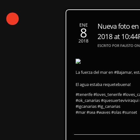
Nueva foto en
ENE
8
2018 at 10:4
2018
ESCRITO POR FAUSTO ON 
La fuerza del mar en #Bajamar, est
El agua estaba requetebuena!
#tenerife #loves_tenerife #loves_
#ok_canarias #quesuerteviviraqui 
#igcanarias #ig_canarias
#mar #sea #waves #olas #sunset