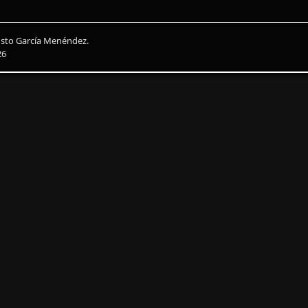
usto García Menéndez.
26