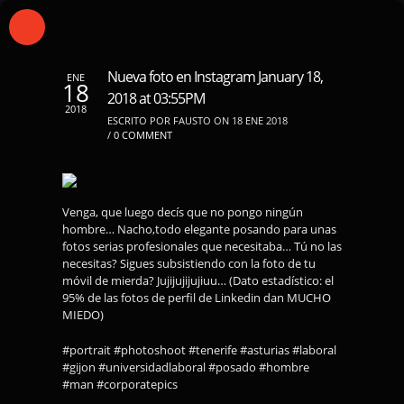
Nueva foto en Instagram January 18,
ENE
18
2018 at 03:55PM
2018
ESCRITO POR FAUSTO ON 18 ENE 2018
/
0 COMMENT
Venga, que luego decís que no pongo ningún
hombre… Nacho,todo elegante posando para unas
fotos serias profesionales que necesitaba… Tú no las
necesitas? Sigues subsistiendo con la foto de tu
móvil de mierda? Jujijujijujiuu… (Dato estadístico: el
95% de las fotos de perfil de Linkedin dan MUCHO
MIEDO)
#portrait #photoshoot #tenerife #asturias #laboral
#gijon #universidadlaboral #posado #hombre
#man #corporatepics