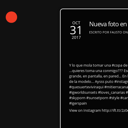
Nueva foto en
OCT
31
ESCRITO POR FAUSTO ON 
2017
Y lo que mola tomar una #copa de
…quieres toma una conmigo??? Esc
grande, en pantalla, en pared… En la 
de la modelo… Aysss puto #instagr
#quesuerteviviraqui #mitierracana
#igworldsunsets #loves_canarias #
#skyporn #sunsetporn #style #cana
#igerspain
View on Instagram http://ift.tt/2z