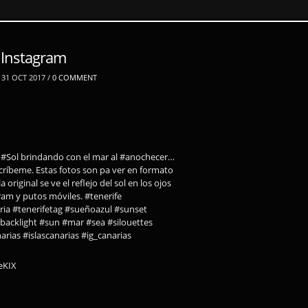
 Instagram
31 OCT 2017 /
0 COMMENT
 #Sol brindando con el mar al #anochecer…
ríbeme. Estas fotos son pa ver en formato
original se ve el reflejo del sol en los ojos
am y putos móviles. #tenerife
ria #tenerifetag #sueñoazul #sunset
backlight #sun #mar #sea #silouettes
rias #islascanarias #ig_canarias
0eKIX