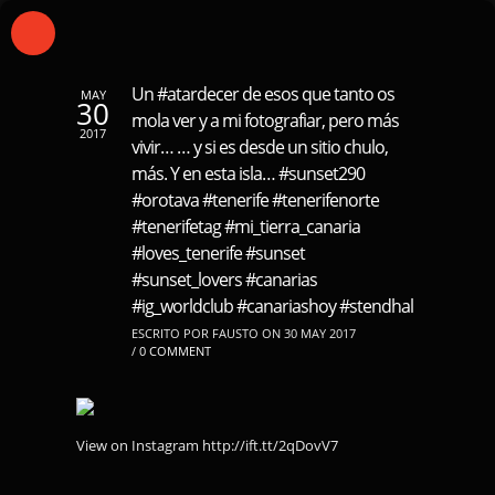
Un #atardecer de esos que tanto os
MAY
30
mola ver y a mi fotografiar, pero más
2017
vivir… … y si es desde un sitio chulo,
más. Y en esta isla… #sunset290
#orotava #tenerife #tenerifenorte
#tenerifetag #mi_tierra_canaria
#loves_tenerife #sunset
#sunset_lovers #canarias
#ig_worldclub #canariashoy #stendhal
ESCRITO POR FAUSTO ON 30 MAY 2017
/
0 COMMENT
View on Instagram http://ift.tt/2qDovV7