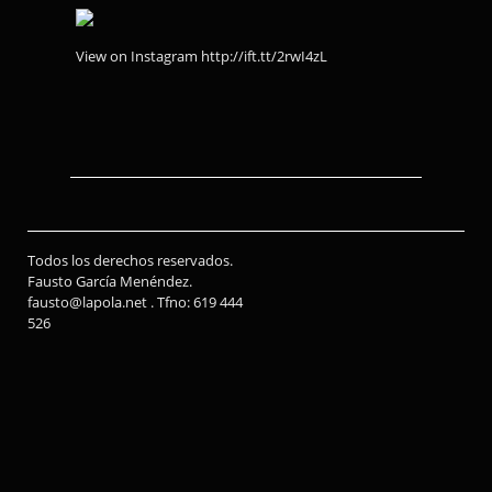
View on Instagram http://ift.tt/2rwI4zL
Todos los derechos reservados.
Fausto García Menéndez.
fausto@lapola.net . Tfno: 619 444
526