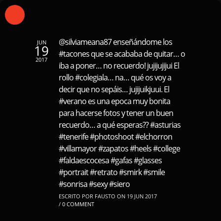
@silviameana87 enseñándome los
JUN
19
#tacones que se acababa de quitar… o
2017
iba a poner… no recuerdo! jujijujijui El
rollo #colegiala… na… qué os voy a
decir que no sepáis… jujijuikjuui. El
#verano es una epoca muy bonita
para hacerse fotos y tener un buen
recuerdo… a qué esperas?? #asturias
#tenerife #photoshoot #elchorron
#villamayor #zapatos #heels #college
#faldaescocesa #gafas #glasses
#portrait #retrato #smirk #smile
#sonrisa #sexy #siero
ESCRITO POR FAUSTO ON 19 JUN 2017
/
0 COMMENT