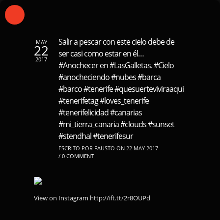
Salir a pescar con este cielo debe de
MAY
22
ser casi como estar en él…
2017
#Anochecer en #LasGalletas. #Cielo
#anocheciendo #nubes #barca
#barco #tenerife #quesuerteviviraaqui
#tenerifetag #loves_tenerife
#tenerifelicidad #canarias
#mi_tierra_canaria #clouds #sunset
#stendhal #tenerifesur
ESCRITO POR FAUSTO ON 22 MAY 2017
/
0 COMMENT
View on Instagram http://ift.tt/2r8OUPd