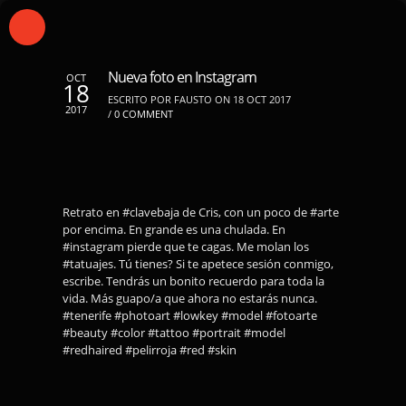
Nueva foto en Instagram
OCT
18
ESCRITO POR FAUSTO ON 18 OCT 2017
2017
/
0 COMMENT
Retrato en #clavebaja de Cris, con un poco de #arte
por encima. En grande es una chulada. En
#instagram pierde que te cagas. Me molan los
#tatuajes. Tú tienes? Si te apetece sesión conmigo,
escribe. Tendrás un bonito recuerdo para toda la
vida. Más guapo/a que ahora no estarás nunca.
#tenerife #photoart #lowkey #model #fotoarte
#beauty #color #tattoo #portrait #model
#redhaired #pelirroja #red #skin