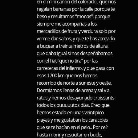
en el mini cañón del colorado , que nos
regalan bananas por la calle porque te
beso y resultamos “monas”, porque
siempre me acompañas a los
mercadillos de fruta y verdura solo por
verme dar saltos, y que te has atrevido
a bucear a treinta metros de altura,
que daba igual si nos despeñabamos
con el Fiat “que no tira” por las
carreteras del infierno, y que pasa con
esos 1700 km que nos hemos
recorrido de norte a sur este y oeste.
Dormíamos llenas de arena y sal y a
ratos y hemos desayunado croissants
todos los puuuuutos días. Creo que
hemos estado en unas veintipico
playas y me gustaban los caracoles
que se te hacían en el pelo.. Por reír
hasta morir y resucitar en bucle,