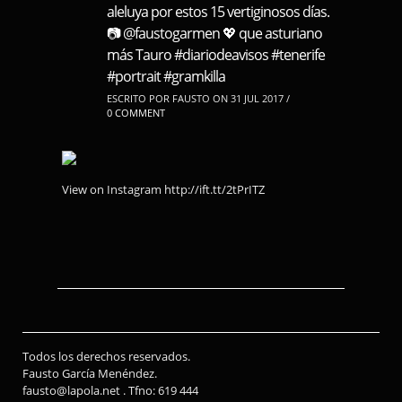
aleluya por estos 15 vertiginosos días.
📷 @faustogarmen 💖 que asturiano
más Tauro #diariodeavisos #tenerife
#portrait #gramkilla
ESCRITO POR FAUSTO ON 31 JUL 2017 /
0 COMMENT
View on Instagram http://ift.tt/2tPrITZ
Todos los derechos reservados.
Fausto García Menéndez.
fausto@lapola.net . Tfno: 619 444