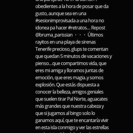
obedientes a la hora de posar que da
gusto, aunque sea en una
#sesionimprovisada a una hora no
idonea pa hacer #retratos… Repost
@bruma_parissian ・・・ Últimos
rayitos en una playa de sirenas
Tenerife precioso, glups te comentan
que quedan 5 minutos de vacaciones y
pienso…que compartimos vida, que
eres mi amiga y lloramos juntas de
emoción, que eres magia..y somos
explosión. Que estás dispuesta a
conocer la belleza, amigos geniales
que suelen tirar Pal Norte, aguacates
más grandes que nuestra cabeza y
que si jugamos al bingo solo lo
ganamos aquí, que te encantaría vivir
en esta isla conmigo y ver las estrellas