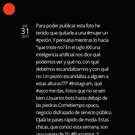
Para poder publicar esta foto he
JUL
31
tenido que quitarle a una #mujer un
2017
#pezón. Y pensaba mientras lo hacía
“que triste no? En el siglo XXI una
inteligencia artificial nos dice qué
podemos ver y qué no, con qué
debemos escandalizarnos y con qué
no. Un pezón escandaliza a alguien a
estas alturas???” #Instagram, qué
#asco me das. Fotos que no se ven
bien. Usuarios bots hasta debajo de
las piedras.Cometiempo opaco,
negocio disfrazado de servicio público.
Ojalá te pases rápido de moda. Estas
chicas, que conocí esta semana, son
una pareja de 10. #Puroamor. Y