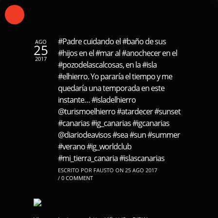
#Padre cuidando el #baño de sus
AGO
25
#hijos en el #mar al #anochecer en el
2017
#pozodelascalcosas, en la #isla
#elhierro. Yo pararía el tiempo y me
quedaría una temporada en este
instante… #isladelhierro
@turismoelhierro #atardecer #sunset
#canarias #ig_canarias #igcanarias
@diariodeavisos #sea #sun #summer
#verano #ig_worldclub
#mi_tierra_canaria #islascanarias
ESCRITO POR FAUSTO ON 25 AGO 2017
/
0 COMMENT