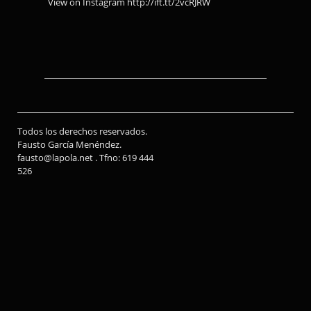
View on Instagram http://ift.tt/2vcRJRW
Todos los derechos reservados.
Fausto García Menéndez.
fausto@lapola.net . Tfno: 619 444
526