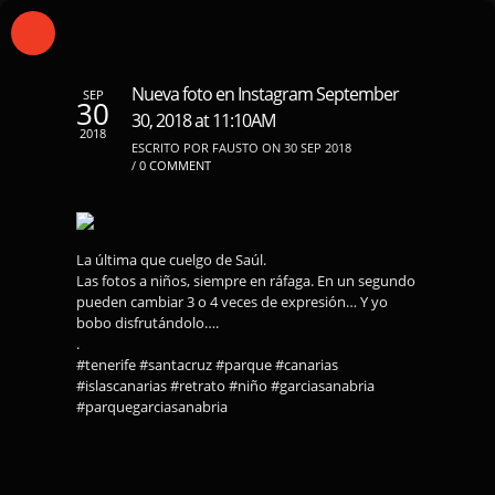
Nueva foto en Instagram September
SEP
30
30, 2018 at 11:10AM
2018
ESCRITO POR FAUSTO ON 30 SEP 2018
/
0 COMMENT
La última que cuelgo de Saúl.
Las fotos a niños, siempre en ráfaga. En un segundo
pueden cambiar 3 o 4 veces de expresión… Y yo
bobo disfrutándolo….
.
#tenerife #santacruz #parque #canarias
#islascanarias #retrato #niño #garciasanabria
#parquegarciasanabria