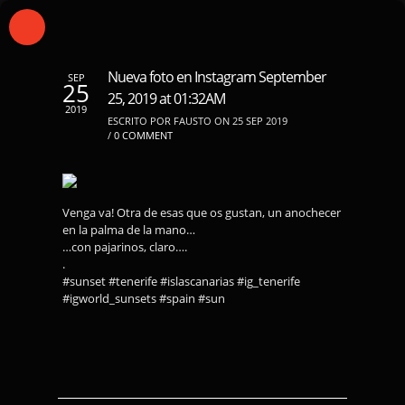
Nueva foto en Instagram September
SEP
25
25, 2019 at 01:32AM
2019
ESCRITO POR FAUSTO ON 25 SEP 2019
/
0 COMMENT
Venga va! Otra de esas que os gustan, un anochecer
en la palma de la mano…
…con pajarinos, claro….
.
#sunset #tenerife #islascanarias #ig_tenerife
#igworld_sunsets #spain #sun