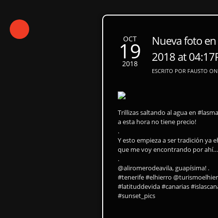
Nueva foto en
OCT
19
2018 at 04:1
2018
ESCRITO POR FAUSTO ON 
Trillizas saltando al agua en #las
a esta hora no tiene precio!
.
Y esto empieza a ser tradición y
que me voy encontrando por ahí… Juj
.
@aliromerodeavila, guapísima! .
#tenerife #elhierro @turismoelhie
#latituddevida #canarias #islasca
#sunset_pics