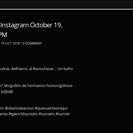
 Instagram October 19,
7PM
19 OCT 2018 /
0 COMMENT
macetas, #elhierro, al #anochecer… Un baño
a eh? Mogollón de hermanos homocigóticos
ijujiji.
rro @diariodeavisos #quesuerteviraqui
narias #igworldsunsets #sunsets #sunset