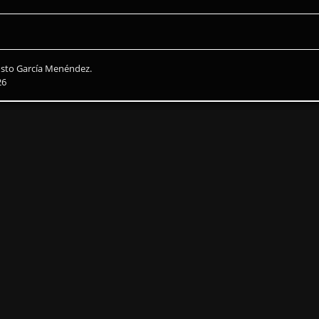
usto García Menéndez.
26