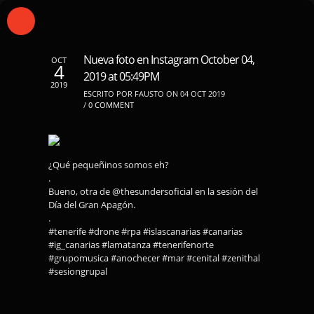
Nueva foto en Instagram October 04,
OCT
4
2019 at 05:49PM
2019
ESCRITO POR FAUSTO ON 04 OCT 2019
/
0 COMMENT
¿Qué pequeñinos somos eh?
.
Bueno, otra de @thesundersoficial en la sesión del
Día del Gran Apagón.
.
#tenerife #drone #rpa #islascanarias #canarias
#ig_canarias #lamatanza #tenerifenorte
#grupomusica #anochecer #mar #cenital #zenithal
#sesiongrupal