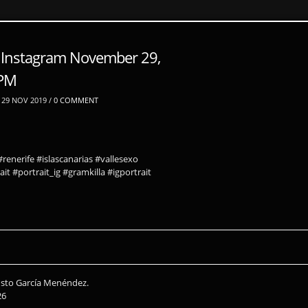
 Instagram November 29,
9PM
29 NOV 2019 /
0 COMMENT
renerife #islascanarias #vallesexo
it #portrait_ig #gramkilla #igportrait
usto García Menéndez.
26