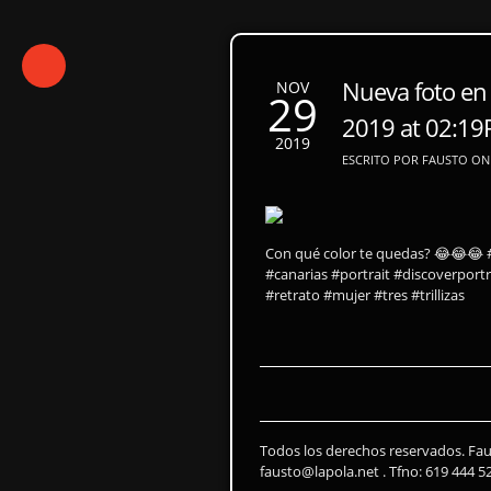
Nueva foto en
NOV
29
2019 at 02:1
2019
ESCRITO POR FAUSTO ON 
Con qué color te quedas? 😂😂😂 #
#canarias #portrait #discoverportra
#retrato #mujer #tres #trillizas
Todos los derechos reservados. Fa
fausto@lapola.net . Tfno: 619 444 5