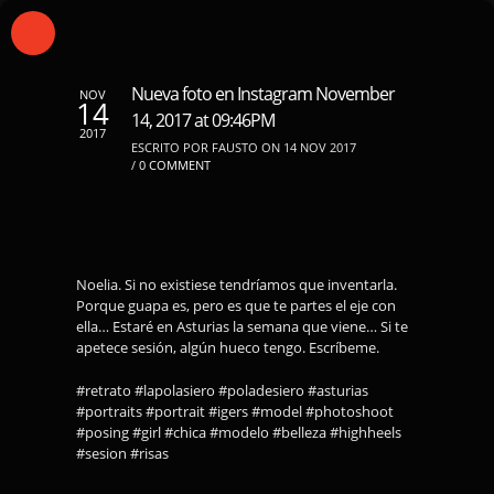
Nueva foto en Instagram November
NOV
14
14, 2017 at 09:46PM
2017
ESCRITO POR FAUSTO ON 14 NOV 2017
/
0 COMMENT
Noelia. Si no existiese tendríamos que inventarla.
Porque guapa es, pero es que te partes el eje con
ella… Estaré en Asturias la semana que viene… Si te
apetece sesión, algún hueco tengo. Escríbeme.
#retrato #lapolasiero #poladesiero #asturias
#portraits #portrait #igers #model #photoshoot
#posing #girl #chica #modelo #belleza #highheels
#sesion #risas