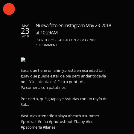
Nueva foto en Instagram May 23, 2018
MAY
23
at 10:29AM
2018
ESCRITO POR FAUSTO ON 23 MAY 2018
/
0 COMMENT
Sara, que tiene un añín ya, está en esa edad tan
guay que puede estar de pie pero andar todavía
no… Y lo intenta eh? Está a puntito! .
Pa comerla con patatines!
.
Por cierto, qué guapa ye Asturias con un rayín de
Sol…
.
#asturias #tenerife #playa #beach #summer
#portrait #niña #photoshoot #baby #kid
#pacomerla #llanes