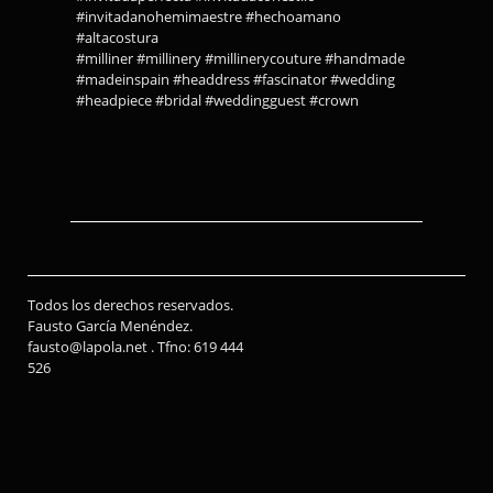
#invitadanohemimaestre #hechoamano
#altacostura
#milliner #millinery #millinerycouture #handmade
#madeinspain #headdress #fascinator #wedding
#headpiece #bridal #weddingguest #crown
Todos los derechos reservados.
Fausto García Menéndez.
fausto@lapola.net . Tfno: 619 444
526