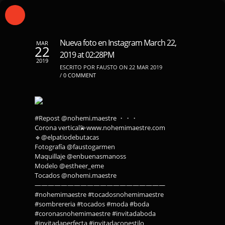
Nueva foto en Instagram March 22,
MAR
22
2019 at 02:28PM
2019
ESCRITO POR FAUSTO ON 22 MAR 2019
/
0 COMMENT
#Repost @nohemi.maestre ・・・
Corona vertical💫www.nohemimaestre.com
🔹@elpatiodebutacas
Fotografía @faustogarmen
Maquillaje @enbuenasmanoss
Modelo @estheer_eme
Tocados @nohemi.maestre
————————————————————
#nohemimaestre #tocadosnohemimaestre
#sombrereria #tocados #moda #boda
#coronasnohemimaestre #invitadaboda
#invitadaperfecta #invitadaconestilo