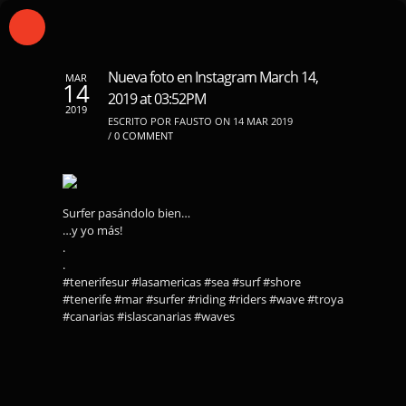
Nueva foto en Instagram March 14,
MAR
14
2019 at 03:52PM
2019
ESCRITO POR FAUSTO ON 14 MAR 2019
/
0 COMMENT
Surfer pasándolo bien…
…y yo más!
.
.
#tenerifesur #lasamericas #sea #surf #shore
#tenerife #mar #surfer #riding #riders #wave #troya
#canarias #islascanarias #waves