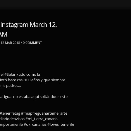
 Instagram March 12,
1AM
12 MAR 2018 /
0 COMMENT
el #Safarikudu como la
ntó hace casi 100 años y que siempre
e mis padres…
inal igual no estaba aquí soltándoos este
s #tenerifetag #fmapfreguanarteme_arte
ariodeavisos #mi_tierra_canaria
enportenerife #ok_canarias #loves_tenerife