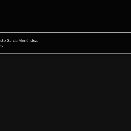
usto García Menéndez.
26