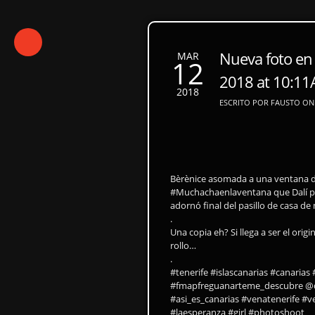
Nueva foto en
MAR
12
2018 at 10:1
2018
ESCRITO POR FAUSTO ON 
Bèrènice asomada a una ventana d
#Muchachaenlaventana que Dalí pi
adornó final del pasillo de casa d
.
Una copia eh? Si llega a ser el orig
rollo…
.
#tenerife #islascanarias #canaria
#fmapfreguanarteme_descubre @di
#asi_es_canarias #venatenerife #v
#laesperanza #girl #photoshoot