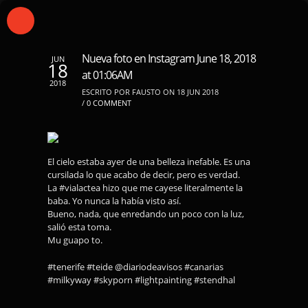
Nueva foto en Instagram June 18, 2018
JUN
18
at 01:06AM
2018
ESCRITO POR FAUSTO ON 18 JUN 2018
/
0 COMMENT
El cielo estaba ayer de una belleza inefable. Es una
cursilada lo que acabo de decir, pero es verdad.
La #vialactea hizo que me cayese literalmente la
baba. Yo nunca la había visto así.
Bueno, nada, que enredando un poco con la luz,
salió esta toma.
Mu guapo to.
#tenerife #teide @diariodeavisos #canarias
#milkyway #skyporn #lightpainting #stendhal