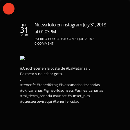
Nueva foto en Instagram July 31, 2018
JUL
31
at 01:03PM
2018
ESCRITO POR FAUSTO ON 31 JUL 2018 /
0 COMMENT
#Anochecer en la costa de #LaMatanza. .
Pa mear y no echar gota.
.
#tenerife #tenerifetag #islascanarias #canarias
#ok_canarias #ig_worldsunsets #asi_es_canarias
#mi_tierra_canaria #sunset #sunset_pics
#quesuerteviraqui #tenerifelicidad