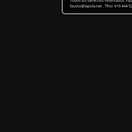
Todos los derechos reservados. Fa
fausto@lapola.net . Tfno: 619 444 5