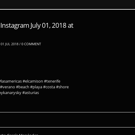
Instagram July 01, 2018 at
01 JUL 2018 /
0 COMMENT
lasamericas #elcamison #tenerife
 #verano #beach #playa #costa #shore
ykanarysky #asturias