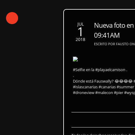
Nueva foto en 
JUL
1
09:41AM
2018
ESCRITO POR FAUSTO ON 
#Selfie en la #playaelcamison .
.
Dónde está Fauswally? 😂😂😂😂 #
#islascanarias #canarias #summer
#droneview #malecon #pier #wysp