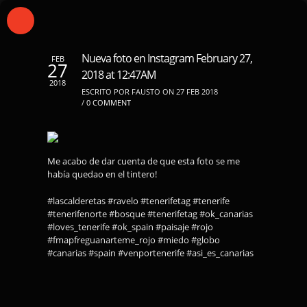
Nueva foto en Instagram February 27,
FEB
27
2018 at 12:47AM
2018
ESCRITO POR FAUSTO ON 27 FEB 2018
/
0 COMMENT
Me acabo de dar cuenta de que esta foto se me
había quedao en el tintero!
#lascalderetas #ravelo #tenerifetag #tenerife
#tenerifenorte #bosque #tenerifetag #ok_canarias
#loves_tenerife #ok_spain #paisaje #rojo
#fmapfreguanarteme_rojo #miedo #globo
#canarias #spain #venportenerife #asi_es_canarias