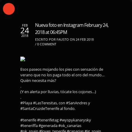
Nueva foto en Instagram February 24,
FEB
24
2018 at 06:45PM
2018
ESCRITO POR FAUSTO ON 24 FEB 2018
/
0 COMMENT
Esos paseos mojando los pies con sensación de
verano que no los paga todo el oro del mundo…
Quién necesita más?
.
(Y en alerta por lluvias, tócate los cojones…)
.
#Playa #LasTeresitas, con #SanAndres y
#SantaCruzdeTenerife al fondo.
#tenerife #tenerifetag #wyspykanarysky
#teneriffa #generada #ok_canarias
#ok_spain #loves_tenerife #canarias #ig_spain