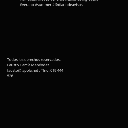
#verano #summer #@diariodeavisos
Todos los derechos reservados.
Fausto García Menéndez.
fausto@lapola.net . Tfno: 619 444
526