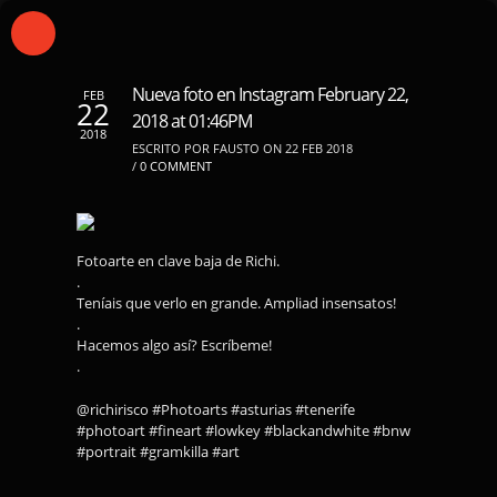
Nueva foto en Instagram February 22,
FEB
22
2018 at 01:46PM
2018
ESCRITO POR FAUSTO ON 22 FEB 2018
/
0 COMMENT
Fotoarte en clave baja de Richi.
.
Teníais que verlo en grande. Ampliad insensatos!
.
Hacemos algo así? Escríbeme!
.
@richirisco #Photoarts #asturias #tenerife
#photoart #fineart #lowkey #blackandwhite #bnw
#portrait #gramkilla #art