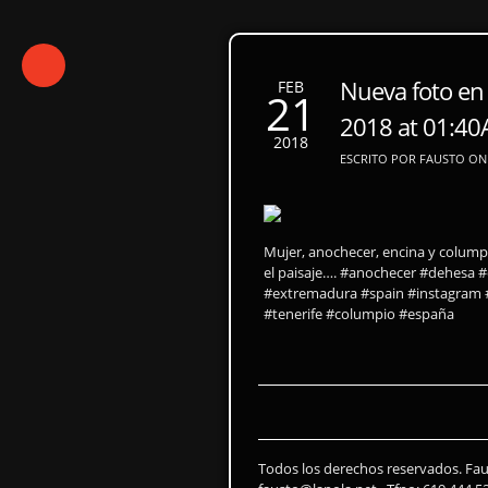
Nueva foto en
FEB
21
2018 at 01:4
2018
ESCRITO POR FAUSTO ON 
Mujer, anochecer, encina y colump
el paisaje…. #anochecer #dehesa
#extremadura #spain #instagram #
#tenerife #columpio #españa
Todos los derechos reservados. Fa