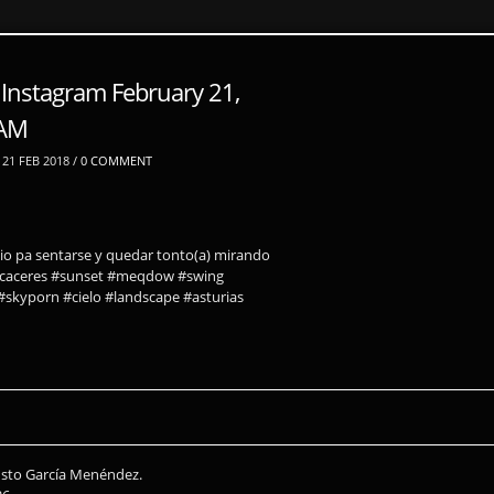
 Instagram February 21,
0AM
21 FEB 2018 /
0 COMMENT
io pa sentarse y quedar tonto(a) mirando
 #caceres #sunset #meqdow #swing
skyporn #cielo #landscape #asturias
usto García Menéndez.