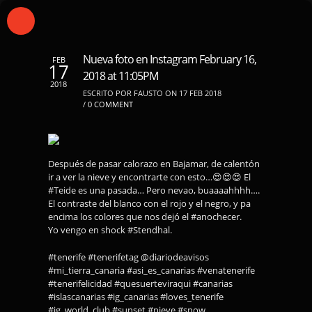
Nueva foto en Instagram February 16,
FEB
17
2018 at 11:05PM
2018
ESCRITO POR FAUSTO ON 17 FEB 2018
/
0 COMMENT
Después de pasar calorazo en Bajamar, de calentón
ir a ver la nieve y encontrarte con esto…😍😍😍 El
#Teide es una pasada… Pero nevao, buaaaahhhh….
El contraste del blanco con el rojo y el negro, y pa
encima los colores que nos dejó el #anochecer.
Yo vengo en shock #Stendhal.
#tenerife #tenerifetag @diariodeavisos
#mi_tierra_canaria #asi_es_canarias #venatenerife
#tenerifelicidad #quesuerteviraqui #canarias
#islascanarias #ig_canarias #loves_tenerife
#ig_world_club #sunset #nieve #snow