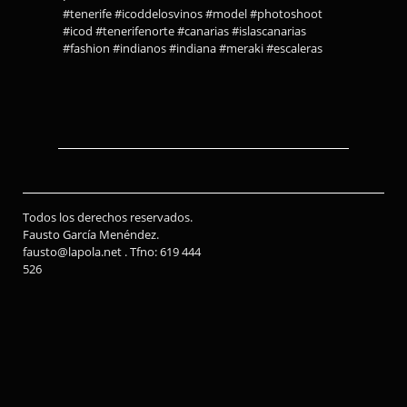
#tenerife #icoddelosvinos #model #photoshoot
#icod #tenerifenorte #canarias #islascanarias
#fashion #indianos #indiana #meraki #escaleras
Todos los derechos reservados.
Fausto García Menéndez.
fausto@lapola.net . Tfno: 619 444
526