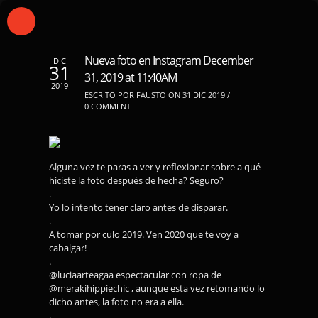
Nueva foto en Instagram December
DIC
31
31, 2019 at 11:40AM
2019
ESCRITO POR FAUSTO ON 31 DIC 2019 /
0 COMMENT
Alguna vez te paras a ver y reflexionar sobre a qué
hiciste la foto después de hecha? Seguro?
.
Yo lo intento tener claro antes de disparar.
.
A tomar por culo 2019. Ven 2020 que te voy a
cabalgar!
.
@luciaarteagaa espectacular con ropa de
@merakihippiechic , aunque esta vez retomando lo
dicho antes, la foto no era a ella.
.