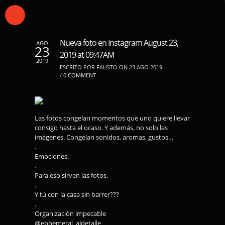
Nueva foto en Instagram August 23,
AGO
23
2019 at 09:47AM
2019
ESCRITO POR FAUSTO ON 23 AGO 2019
/
0 COMMENT
Las fotos congelan momentos que uno quiere llevar
consigo hasta el ocaso. Y además, no solo las
imágenes. Congelan sonidos, aromas, gustos…
.
Emociones.
.
Para eso sirven las fotos.
.
Y tú con la casa sin barrer???
.⠀⠀⠀⠀⠀⠀
Organización impecable
@ephemeral_aldetalle⠀⠀⠀⠀⠀⠀⠀⠀⠀