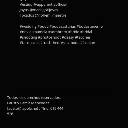
Vestido @apparentiaofficial
Joyas @mariagotijoyas⠀⠀⠀⠀⠀⠀⠀
Tocados @nohemi.maestre
#wedding #boda #bodasasturias #bodastenerife
#novia #pamela #sombrero #bride #bridal
#shooting #photoshoot #classy #tacones
#taconazos #trashthedress #moda #fashion
Todos los derechos reservados.
Fausto García Menéndez.
fausto@lapola.net . Tfno: 619 444
526