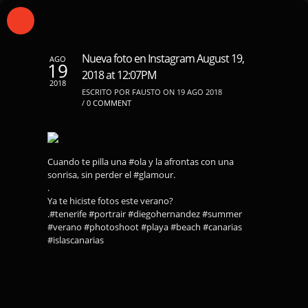
Nueva foto en Instagram August 19,
AGO
19
2018 at 12:07PM
2018
ESCRITO POR FAUSTO ON 19 AGO 2018
/
0 COMMENT
Cuando te pilla una #ola y la afrontas con una
sonrisa, sin perder el #glamour.
.
Ya te hiciste fotos este verano?
.#tenerife #portrair #diegohernandez #summer
#verano #photoshoot #playa #beach #canarias
#islascanarias