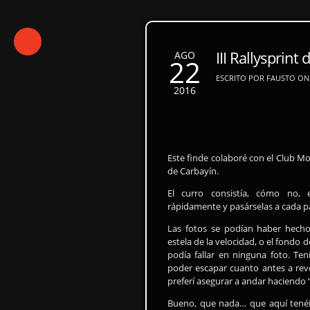
III Rallysprint
AGO
22
ESCRITO POR FAUSTO ON 
2016
Este finde colaboré con el Club Mot
de Carbayín.
El curro consistía, cómo no, e
rápidamente y pasárselas a cada pa
Las fotos se podían haber hecho
estela de la velocidad, o el fondo 
podía fallar en ninguna foto. Ten
poder escapar cuanto antes a revel
preferí asegurar a andar haciendo 
Bueno, que nada… que aquí tenéi