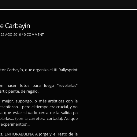
 de Carbayín
22 AGO 2016 /
0 COMMENT
or Carbayín, que organiza el III Rallysprint
n hacer fotos para luego “revelarlas”
rticipante, de regalo.
 mejor, supongo, o más artísticas con la
desenfocao… pero el tiempo era crucial, y no
ía que estar situado cerca de la salida pa
arlas… (con la carretera cortada). Así que
“experimentos”,,,
s. ENHORABUENA A Jorge y el resto de la