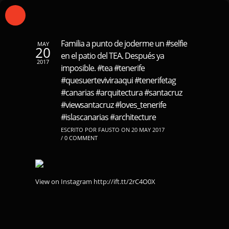
Familia a punto de joderme un #selfie
MAY
20
en el patio del TEA. Después ya
2017
imposible. #tea #tenerife
#quesuerteviviraaqui #tenerifetag
#canarias #arquitectura #santacruz
#viewsantacruz #loves_tenerife
#islascanarias #architecture
ESCRITO POR FAUSTO ON 20 MAY 2017
/
0 COMMENT
View on Instagram http://ift.tt/2rC4O0X