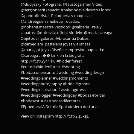
@cludyssky Fotografía: @faustogarmen Video:
@sergionostii Espacio: #palaciodevaldesoto Flores:
@pandofloristas Peluqueria y maquillaje:
@andreaguerramakeup Tocados:
@nohemi.maestre Vestidos: @salicaria Traje y
zapatos: @dolcevita.oficial Modelo: @martacareaga
Objetos singulares: @brocantia Dulces:
@carpediem_pasteleria Joyas y alianzas:
@mariagotijoyas Diseño e impresión papelería:
@careaga . . �� Link en la biografía
http://ift.tt/2y4rTku #hiddenforest
#editorialhiddenforest #shooting
#bodasconencanto #wedding #weddingdesign
#weddingplanner #weddingmoments
#weddingphotography #bride #groom
#weddinginspiration #weddingdress
#weddingblogger #weddingday #bodas #bridal
#bodasasturias #bodasdiferentes
#EphemeralAlDetalle #poladesiero #asturias
View on Instagram http://ift.tt/2lgSkgE