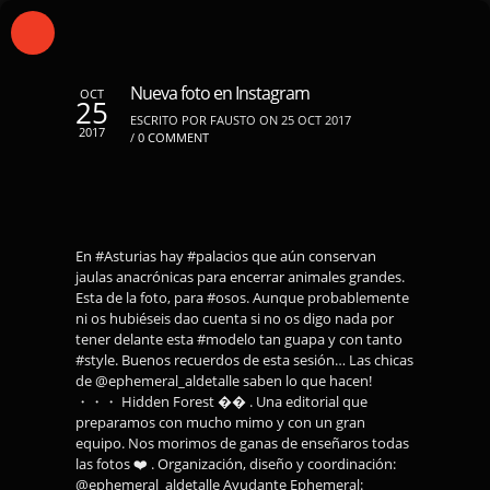
Nueva foto en Instagram
OCT
25
ESCRITO POR FAUSTO ON 25 OCT 2017
2017
/
0 COMMENT
En #Asturias hay #palacios que aún conservan
jaulas anacrónicas para encerrar animales grandes.
Esta de la foto, para #osos. Aunque probablemente
ni os hubiéseis dao cuenta si no os digo nada por
tener delante esta #modelo tan guapa y con tanto
#style. Buenos recuerdos de esta sesión… Las chicas
de @ephemeral_aldetalle saben lo que hacen!
・・・ Hidden Forest �� . Una editorial que
preparamos con mucho mimo y con un gran
equipo. Nos morimos de ganas de enseñaros todas
las fotos ❤️ . Organización, diseño y coordinación:
@ephemeral_aldetalle Ayudante Ephemeral: