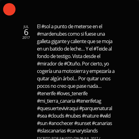
El #sol a punto de meterse en el
JUL
6
#mardenubes como si fuese una
2017
galleta gigante y caliente que se moja
en un batido de leche… Y el #Teide al
fondo de testigo. Vista desde el
#mirador de #Otuño. Por cierto, yo
cogería una motosierra y empezaría a
quitar algún árbol… Por quitar unos
pocos no creo que pase nada…
#tenerife #loves_tenerife
#mi_tierra_canaria #tenerifetag
#quesuerteviviraqui #parquenatural
#sea #clouds #nubes #nature #wild
#sun #anochecer #sunset #canarias
#islascanarias #canaryislands
ESCRITO POR FAUSTO ON 06 JUL 2017 /