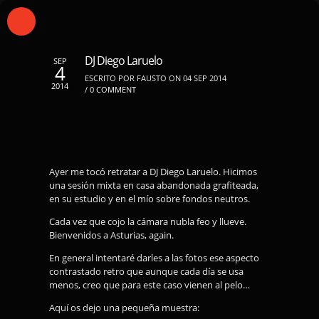
DJ Diego Laruelo
SEP
4
ESCRITO POR FAUSTO ON 04 SEP 2014
2014
/
0 COMMENT
Ayer me tocó retratar a DJ Diego Laruelo. Hicimos
una sesión mixta en casa abandonada grafiteada,
en su estudio y en el mío sobre fondos neutros.
Cada vez que cojo la cámara nubla feo y llueve.
Bienvenidos a Asturias, again.
En general intentaré darles a las fotos ese aspecto
contrastado retro que aunque cada día se usa
menos, creo que para este caso vienen al pelo…
Aquí os dejo una pequeña muestra: