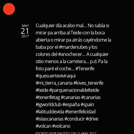
Cualquier día acabo mal… No sabía si
MAY
21
mirar pa arriba al Teide con la boca
2017
abierta o mirar pa atrás cayéndome la
baba por el #mardenubes y los
colores del #anochecer… A cualquier
sitio menos a la carretera… p.d. Pa la
foto paré el coche… #Tenerife
#quesuerteviviraqui
#mi_tierra_canaria #loves_tenerife
#teide #parquenacionaldelteide
#tenerifetag #canarias #canarias
#igworldclub #españa #spain
#latituddevida #tenerifelicidad
#islascanarias #conducir #drive
#volcan #volcano
ESCRITO POR FAUSTO ON 21 MAY 2017