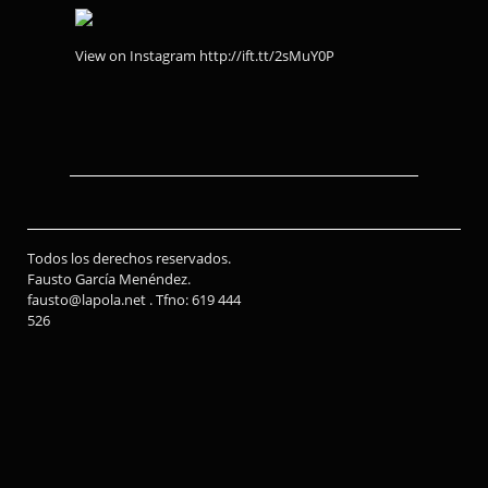
View on Instagram http://ift.tt/2sMuY0P
Todos los derechos reservados.
Fausto García Menéndez.
fausto@lapola.net . Tfno: 619 444
526