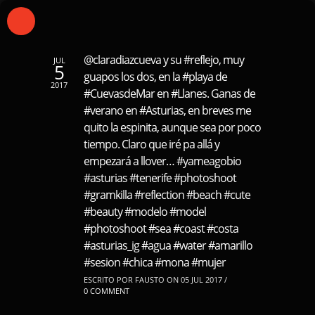
@claradiazcueva y su #reflejo, muy
JUL
5
guapos los dos, en la #playa de
2017
#CuevasdeMar en #Llanes. Ganas de
#verano en #Asturias, en breves me
quito la espinita, aunque sea por poco
tiempo. Claro que iré pa allá y
empezará a llover… #yameagobio
#asturias #tenerife #photoshoot
#gramkilla #reflection #beach #cute
#beauty #modelo​ #model
#photoshoot #sea #coast #costa
#asturias_ig #agua #water #amarillo
#sesion #chica #mona #mujer
ESCRITO POR FAUSTO ON 05 JUL 2017 /
0 COMMENT