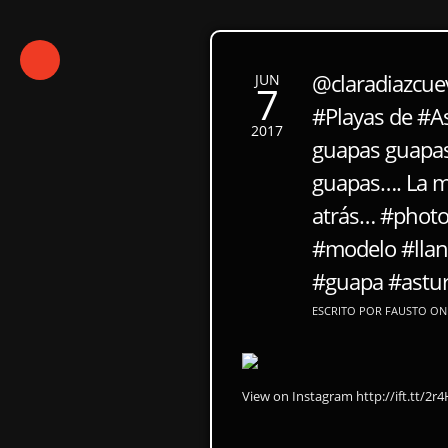
@claradiazcue
JUN
7
#Playas de #A
2017
guapas guapas
guapas…. La 
atrás… #phot
#modelo #lla
#guapa #astur
ESCRITO POR FAUSTO ON 
View on Instagram http://ift.tt/2r