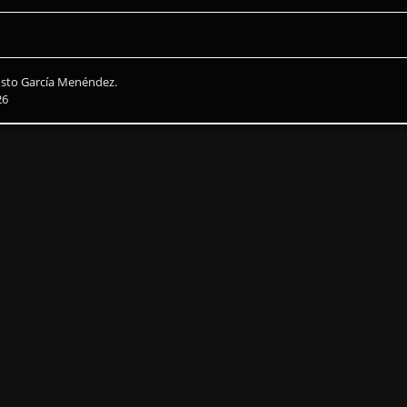
usto García Menéndez.
26