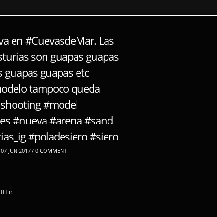
va en #CuevasdeMar. Las
sturias son guapas guapas
 guapas guapas etc
modelo tampoco queda
oshooting #model
nes #nueva #arena #sand
ias_ig #poladesiero #siero
07 JUN 2017 /
0 COMMENT
4HtEn