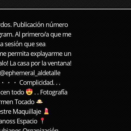
dos. Publicación número
gram. Al primero/a que me
a sesión que sea
me permita explayarme un
alo! La casa por la ventana!
 @ephemeral_aldetalle
 ・・・ Complicidad. . .
icen todo
. . Fotografía
rmen Tocado
tre Maquillaje
noss Espacio
ubianes Organización,