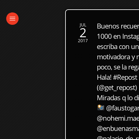
Buenos recuer
JUL
2
1000 en Insta
2017
escriba con un
motivadora y 
poco, se la reg
Hala! #Repost
(@get_repost)
Miradas q lo d
@faustoga
@nohemi.maes
@enbuenasma
@palacio_de_r