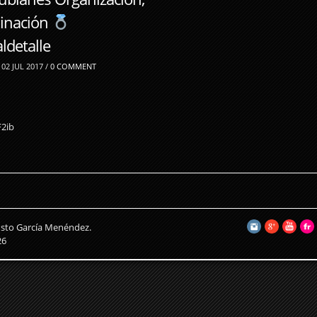
dinación
detalle
02 JUL 2017 /
0 COMMENT
F2ib
usto García Menéndez.
26