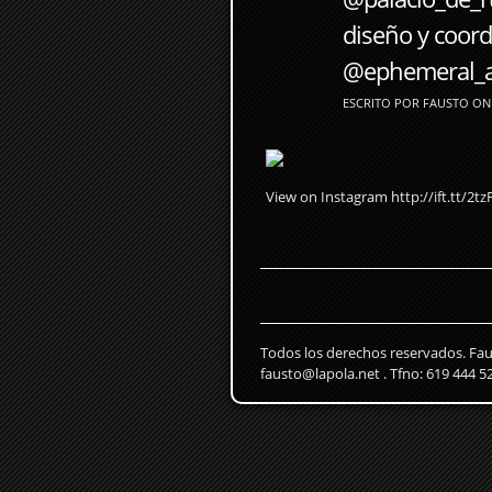
diseño y coor
@ephemeral_al
ESCRITO POR FAUSTO ON 
View on Instagram http://ift.tt/2tz
Todos los derechos reservados. Fa
fausto@lapola.net . Tfno: 619 444 5