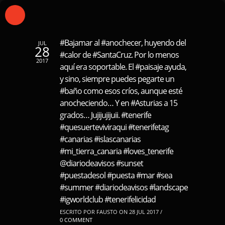
#Bajamar al #anochecer, huyendo del
JUL
28
#calor de #SantaCruz. Por lo menos
2017
aquí era soportable. El #paisaje ayuda,
y sino, siempre puedes pegarte un
#baño como esos críos, aunque esté
anocheciendo… Y en #Asturias a 15
grados… Jujijujijuii. #tenerife
#quesuerteviviraqui #tenerifetag
#canarias #islascanarias
#mi_tierra_canaria #loves_tenerife
@diariodeavisos #sunset
#puestadesol #puesta #mar #sea
#summer #diariodeavisos #landscape
#igworldclub #tenerifelicidad
ESCRITO POR FAUSTO ON 28 JUL 2017 /
0 COMMENT