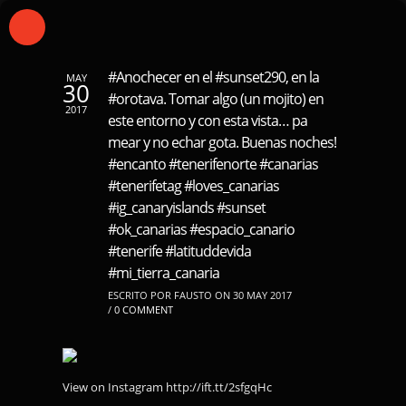
#Anochecer en el #sunset290, en la
MAY
30
#orotava. Tomar algo (un mojito) en
2017
este entorno y con esta vista… pa
mear y no echar gota. Buenas noches!
#encanto #tenerifenorte #canarias
#tenerifetag #loves_canarias
#ig_canaryislands #sunset
#ok_canarias #espacio_canario
#tenerife #latituddevida
#mi_tierra_canaria
ESCRITO POR FAUSTO ON 30 MAY 2017
/
0 COMMENT
View on Instagram http://ift.tt/2sfgqHc