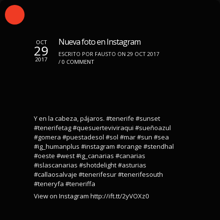
Nueva foto en Instagram
OCT
29
ESCRITO POR FAUSTO ON 29 OCT 2017
2017
/
0 COMMENT
Y en la cabeza, pájaros. #tenerife #sunset
#tenerifetag #quesuerteviviraqui #sueñoazul
#gomera #puestadesol #sol #mar #sun #sea
#ig_humanplus #instagram #orange #stendhal
#oeste #west #ig_canarias #canarias
#islascanarias #shotdelight #asturias
#callaosalvaje #tenerifesur #tenerifesouth
#teneryfa #teneriffa
View on Instagram http://ift.tt/2yVOXz0