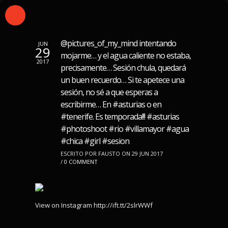
@pictures_of_my_mind intentando
JUN
29
mojarme… y el agua caliente no estaba,
2017
precisamente… Sesión chula, quedará
un buen recuerdo… Si te apetece una
sesión, no sé a que esperas a
escribirme… En #asturias o en
#tenerife. Es temporada!!! #asturias
#photoshoot #rio #villamayor #agua
#chica #girl #sesion
ESCRITO POR FAUSTO ON 29 JUN 2017
/
0 COMMENT
View on Instagram http://ift.tt/2slrWWf