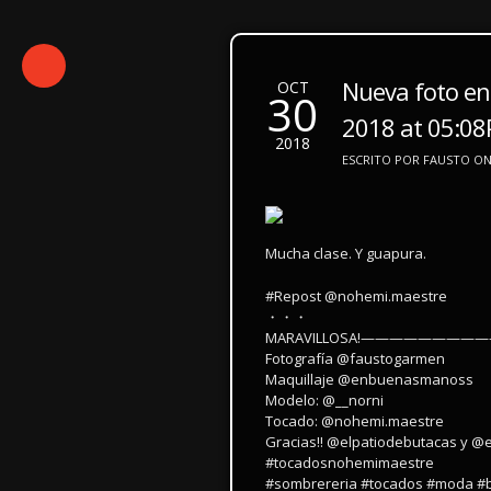
Nueva foto en
OCT
30
2018 at 05:0
2018
ESCRITO POR FAUSTO ON 
Mucha clase. Y guapura.
#Repost @nohemi.maestre
・・・
MARAVILLOSA!——————
Fotografía @faustogarmen
Maquillaje @enbuenasmanoss
Modelo: @__norni
Tocado: @nohemi.maestre
Gracias!! @elpatiodebutacas y @
#tocadosnohemimaestre
#sombrereria #tocados #moda #