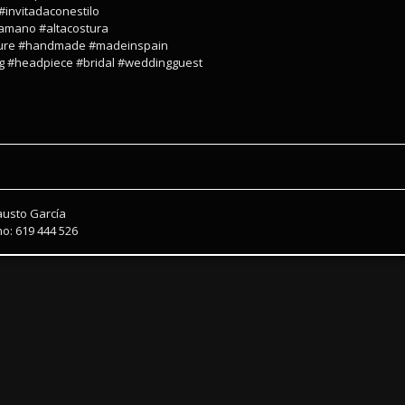
#invitadaconestilo
amano #altacostura
outure #handmade #madeinspain
g #headpiece #bridal #weddingguest
austo García
o: 619 444 526