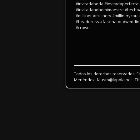
#invitadaboda #invitadaperfecta 
#invitadanohemimaestre #hecho
#milliner #millinery #millineryc
#headdress #fascinator #weddin
#crown
Todos los derechos reservados. F
Menéndez. fausto@lapola.net . Tfn