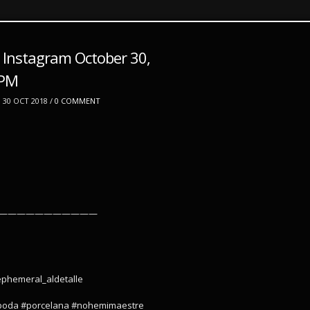
 Instagram October 30,
8PM
30 OCT 2018 /
0 COMMENT
——————————————
ephemeral_aldetalle
boda #porcelana #nohemimaestre