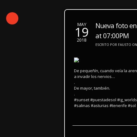
Nueva foto en
MAY
19
at 07:00PM
2018
ESCRITO POR FAUSTO ON 
De pequeñín, cuando veía la are
a invadir los nervios…
.
De mayor, también.
.
#sunset #puestadesol #ig_world
#salinas #asturias #tenerife #so