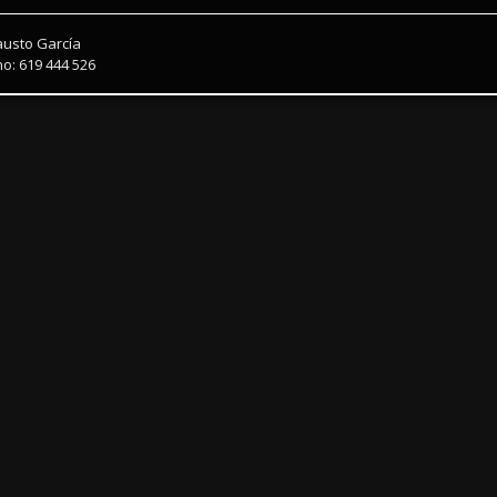
austo García
o: 619 444 526