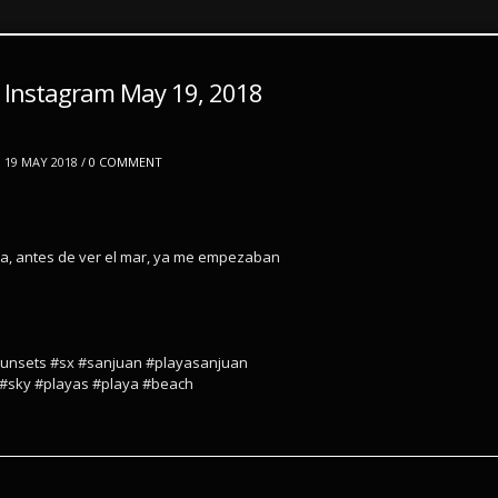
 Instagram May 19, 2018
19 MAY 2018 /
0 COMMENT
na, antes de ver el mar, ya me empezaban
sunsets #sx #sanjuan #playasanjuan
l #sky #playas #playa #beach