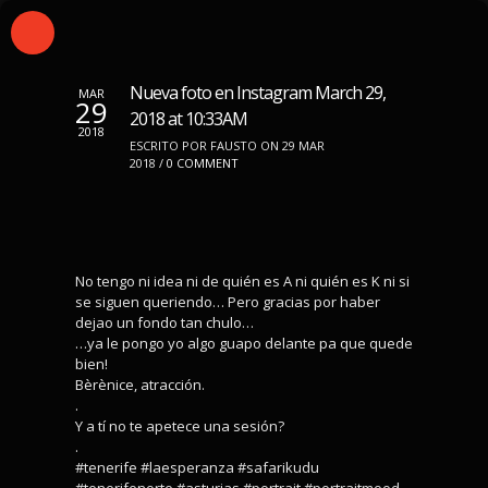
Nueva foto en Instagram March 29,
MAR
29
2018 at 10:33AM
2018
ESCRITO POR FAUSTO ON 29 MAR
2018 /
0 COMMENT
No tengo ni idea ni de quién es A ni quién es K ni si
se siguen queriendo… Pero gracias por haber
dejao un fondo tan chulo…
…ya le pongo yo algo guapo delante pa que quede
bien!
Bèrènice, atracción.
.
Y a tí no te apetece una sesión?
.
#tenerife #laesperanza #safarikudu