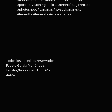
#tenerifenorte #asturias #portrait #portraitmood
#portrait_vision #gramkilla #tenerifetag #retrato
#photoshoot #canarias #wyspykanarysky
#teneriffa #teneryfa #islascanarias
Todos los derechos reservados.
Fausto García Menéndez.
fausto@lapola.net . Tfno: 619
444 526