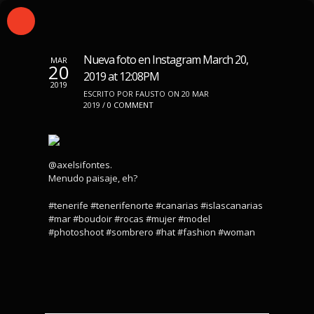
Nueva foto en Instagram March 20,
MAR
20
2019 at 12:08PM
2019
ESCRITO POR FAUSTO ON 20 MAR
2019 /
0 COMMENT
@axelsifontes.
Menudo paisaje, eh?
#tenerife #tenerifenorte #canarias #islascanarias
#mar #boudoir #rocas #mujer #model
#photoshoot #sombrero #hat #fashion #woman