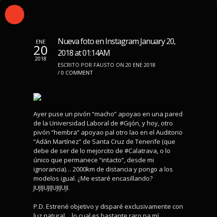
Nueva foto en Instagram January 20,
ENE
20
2018 at 01:14AM
2018
ESCRITO POR FAUSTO ON 20 ENE 2018
/
0 COMMENT
Ayer puse un pivón “macho” apoyao en una pared
de la Universidad Laboral de #Gijón, y hoy, otro
pivón “hembra” apoyao pal otro lao en el Auditorio
“Adán Martínez” de Santa Cruz de Tenerife (que
debe de ser de lo mejorcito de #Calatrava, o lo
único que permanece “intacto”, desde mi
ignorancia)… 2000km de distancia y pongo a los
modelos igual. ¿Me estaré encasillando?
JUJIJUJIJUJIJUJI.
P.D. Estrené objetivo y disparé exclusivamente con
luz natural… lo cual es bastante raro pa mí…