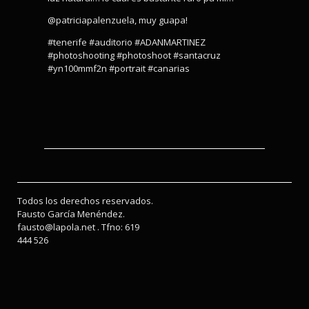
@patriciapalenzuela, muy guapa!
#tenerife #auditorio #ADANMARTINEZ
#photoshooting #photoshoot #santacruz
#yn100mmf2n #portrait #canarias
Todos los derechos reservados.
Fausto García Menéndez.
fausto@lapola.net . Tfno: 619
444 526