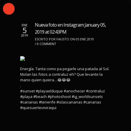
Nueva foto en Instagram January 05,
ENE
5
2019 at 02:43PM
2019
ESCRITO POR FAUSTO ON 05 ENE 2019
/
0 COMMENT
Energía. Tanta como pa pegarle una patada al Sol.
Molan las fotos a contraluz eh? Que levante la
mano quien quiera…😂😂😂
.
#sunset #playaelduque #anochecer #contraluz
#playa #beach #photoshoot #ig_worldsunsets
#canarias #tenerife #islascanarias #canarias
#quesuerteviviraqui